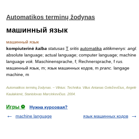
Automatikos terminų žodynas
машинный язык
машинный язык
kompiuterinė
kalba
statusas
T
sritis
automatika
atitikmenys
:
angl.
absolute language; actual language; computer language; machine
language
vok.
Maschinensprache, f; Rechnersprache, f
rus.
машинный язык, m; язык машинных кодов, m
pranc.
langage
machine, m
Automatikos terminų žodynas. – Vilnius: Technika
.
Vilius Antanas Geleževičius, Angelė
Kaulakienė, Stanislovas Marcinkevičius
.
2004
.
Игры ⚽
Нужна курсовая?
machine language
язык машинных кодов