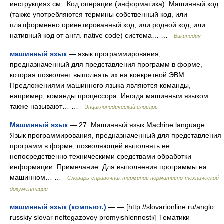
инструкциях см.: Код операции (информатика). Машинный код
(также употребляются термины собственный код, или
платформенно ориентированный код, или родной код, или
нативный код от англ. native code) система… …
Википедия
машинный язык
— язык программирования,
предназначенный для представления программ в форме,
которая позволяет выполнять их на конкретной ЭВМ.
Предложениями машинного языка являются команды,
например, команды процессора. Иногда машинным языком
также называют… …
Энциклопедический словарь
Машинный язык
— 27. Машинный язык Machine language
Язык программирования, предназначенный для представления
программ в форме, позволяющей выполнять ее
непосредственно техническими средствами обработки
информации. Примечание. Для выполнения программы на
машинном… …
Словарь-справочник терминов нормативно-технической
документации
машинный язык (компьют.)
— — [http://slovarionline.ru/anglo
russkiy slovar neftegazovoy promyishlennosti/] Тематики